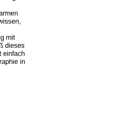
 armen
wissen,
g mit
ß dieses
t einfach
raphie in