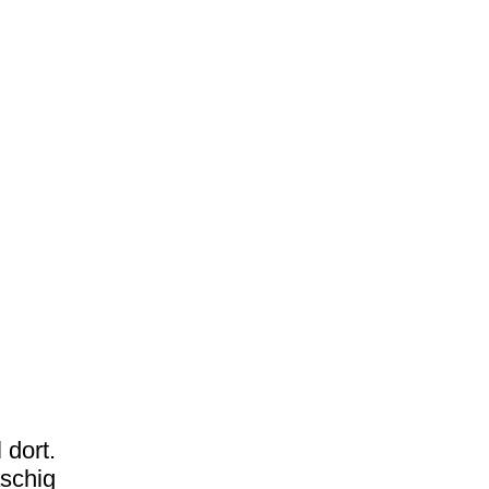
 dort.
aschig