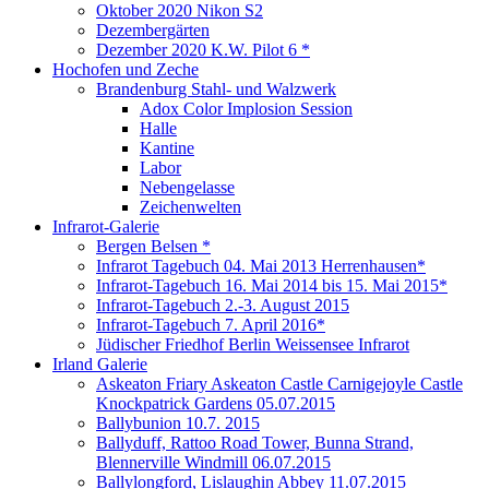
Oktober 2020 Nikon S2
Dezembergärten
Dezember 2020 K.W. Pilot 6 *
Hochofen und Zeche
Brandenburg Stahl- und Walzwerk
Adox Color Implosion Session
Halle
Kantine
Labor
Nebengelasse
Zeichenwelten
Infrarot-Galerie
Bergen Belsen *
Infrarot Tagebuch 04. Mai 2013 Herrenhausen*
Infrarot-Tagebuch 16. Mai 2014 bis 15. Mai 2015*
Infrarot-Tagebuch 2.-3. August 2015
Infrarot-Tagebuch 7. April 2016*
Jüdischer Friedhof Berlin Weissensee Infrarot
Irland Galerie
Askeaton Friary Askeaton Castle Carnigejoyle Castle
Knockpatrick Gardens 05.07.2015
Ballybunion 10.7. 2015
Ballyduff, Rattoo Road Tower, Bunna Strand,
Blennerville Windmill 06.07.2015
Ballylongford, Lislaughin Abbey 11.07.2015