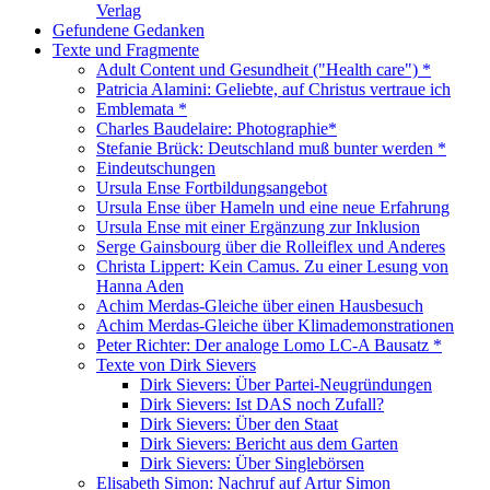
Verlag
Gefundene Gedanken
Texte und Fragmente
Adult Content und Gesundheit ("Health care") *
Patricia Alamini: Geliebte, auf Christus vertraue ich
Emblemata *
Charles Baudelaire: Photographie*
Stefanie Brück: Deutschland muß bunter werden *
Eindeutschungen
Ursula Ense Fortbildungsangebot
Ursula Ense über Hameln und eine neue Erfahrung
Ursula Ense mit einer Ergänzung zur Inklusion
Serge Gainsbourg über die Rolleiflex und Anderes
Christa Lippert: Kein Camus. Zu einer Lesung von
Hanna Aden
Achim Merdas-Gleiche über einen Hausbesuch
Achim Merdas-Gleiche über Klimademonstrationen
Peter Richter: Der analoge Lomo LC-A Bausatz *
Texte von Dirk Sievers
Dirk Sievers: Über Partei-Neugründungen
Dirk Sievers: Ist DAS noch Zufall?
Dirk Sievers: Über den Staat
Dirk Sievers: Bericht aus dem Garten
Dirk Sievers: Über Singlebörsen
Elisabeth Simon: Nachruf auf Artur Simon