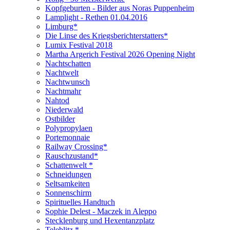
Kopfgeburten - Bilder aus Noras Puppenheim
Lamplight - Rethen 01.04.2016
Limburg*
Die Linse des Kriegsberichterstatters*
Lumix Festival 2018
Martha Argerich Festival 2026 Opening Night
Nachtschatten
Nachtwelt
Nachtwunsch
Nachtmahr
Nahtod
Niederwald
Ostbilder
Polypropylaen
Portemonnaie
Railway Crossing*
Rauschzustand*
Schattenwelt *
Schneidungen
Seltsamkeiten
Sonnenschirm
Spirituelles Handtuch
Sophie Delest - Maczek in Aleppo
Stecklenburg und Hexentanzplatz
Teleblitz *