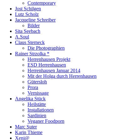
Contemporary
Jost Schilgen
Lutz Scholz
Jacqueline Schreiber
Bilder
Sita Seebach
A.Soul
Claus Sterneck
Die Photographien
Rainer Strzolka *
Herrenhausen Projekt
ESD Herrenhausen
Herrenhausen Januar 2014
Mit der Holga durch Herrenhausen
Gütersloh
Prora
Vernissage
Angelika Stück
Heilstätte
Installationen
Sardinien
Veganer Foodporn
Marc Suter
Karin Thieme
Xeni@