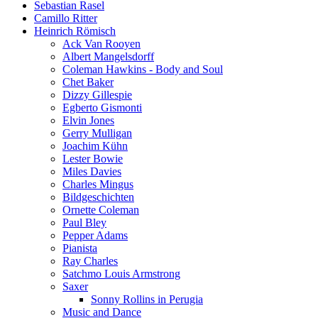
Sebastian Rasel
Camillo Ritter
Heinrich Römisch
Ack Van Rooyen
Albert Mangelsdorff
Coleman Hawkins - Body and Soul
Chet Baker
Dizzy Gillespie
Egberto Gismonti
Elvin Jones
Gerry Mulligan
Joachim Kühn
Lester Bowie
Miles Davies
Charles Mingus
Bildgeschichten
Ornette Coleman
Paul Bley
Pepper Adams
Pianista
Ray Charles
Satchmo Louis Armstrong
Saxer
Sonny Rollins in Perugia
Music and Dance