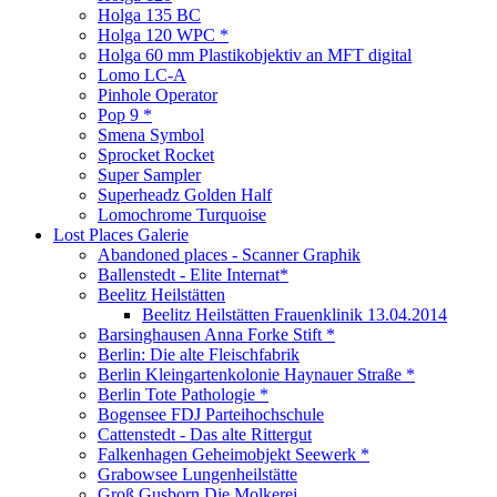
Holga 135 BC
Holga 120 WPC *
Holga 60 mm Plastikobjektiv an MFT digital
Lomo LC-A
Pinhole Operator
Pop 9 *
Smena Symbol
Sprocket Rocket
Super Sampler
Superheadz Golden Half
Lomochrome Turquoise
Lost Places Galerie
Abandoned places - Scanner Graphik
Ballenstedt - Elite Internat*
Beelitz Heilstätten
Beelitz Heilstätten Frauenklinik 13.04.2014
Barsinghausen Anna Forke Stift *
Berlin: Die alte Fleischfabrik
Berlin Kleingartenkolonie Haynauer Straße *
Berlin Tote Pathologie *
Bogensee FDJ Parteihochschule
Cattenstedt - Das alte Rittergut
Falkenhagen Geheimobjekt Seewerk *
Grabowsee Lungenheilstätte
Groß Gusborn Die Molkerei