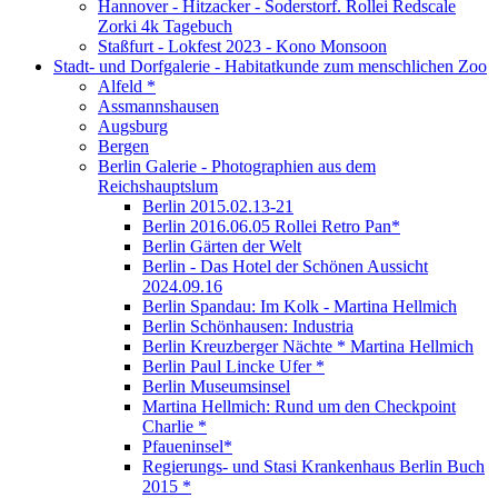
Hannover - Hitzacker - Soderstorf. Rollei Redscale
Zorki 4k Tagebuch
Staßfurt - Lokfest 2023 - Kono Monsoon
Stadt- und Dorfgalerie - Habitatkunde zum menschlichen Zoo
Alfeld *
Assmannshausen
Augsburg
Bergen
Berlin Galerie - Photographien aus dem
Reichshauptslum
Berlin 2015.02.13-21
Berlin 2016.06.05 Rollei Retro Pan*
Berlin Gärten der Welt
Berlin - Das Hotel der Schönen Aussicht
2024.09.16
Berlin Spandau: Im Kolk - Martina Hellmich
Berlin Schönhausen: Industria
Berlin Kreuzberger Nächte * Martina Hellmich
Berlin Paul Lincke Ufer *
Berlin Museumsinsel
Martina Hellmich: Rund um den Checkpoint
Charlie *
Pfaueninsel*
Regierungs- und Stasi Krankenhaus Berlin Buch
2015 *