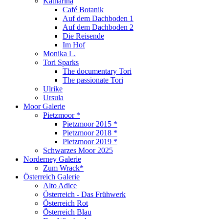
Katharina
Café Botanik
Auf dem Dachboden 1
Auf dem Dachboden 2
Die Reisende
Im Hof
Monika L.
Tori Sparks
The documentary Tori
The passionate Tori
Ulrike
Ursula
Moor Galerie
Pietzmoor *
Pietzmoor 2015 *
Pietzmoor 2018 *
Pietzmoor 2019 *
Schwarzes Moor 2025
Norderney Galerie
Zum Wrack*
Österreich Galerie
Alto Adice
Österreich - Das Frühwerk
Österreich Rot
Österreich Blau