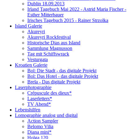
Dublin 18.09.2013
Irland Tagebuch Mai 2022 - Astrid Maria Fischer -
Esther Mitterbauer
Irisches Tagebuch 2015 - Rainer Strzolka
Island Galerie
Akureyri
Akureyri Rockfestival
Historische Dias aus Island
Sammlung Magnusson
Tag mit Schiffswrack
Vesturgata
Kroatien Galerie
Bol: Die Stadt - das digitale Projekt
Bol: Das Hotel - das digitale Projekt
Brela - Das digitale Projekt
Laserphotographie
Crépuscule des dieux*
Laserletters*
TV Abend*
Lebenshilfen
Lomographie analog und digital
Action Sampler
Belomo Vilia
Diana mini*
Holga 120