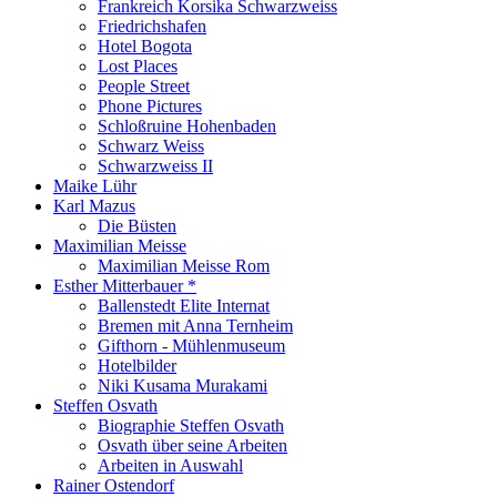
Frankreich Korsika Schwarzweiss
Friedrichshafen
Hotel Bogota
Lost Places
People Street
Phone Pictures
Schloßruine Hohenbaden
Schwarz Weiss
Schwarzweiss II
Maike Lühr
Karl Mazus
Die Büsten
Maximilian Meisse
Maximilian Meisse Rom
Esther Mitterbauer *
Ballenstedt Elite Internat
Bremen mit Anna Ternheim
Gifthorn - Mühlenmuseum
Hotelbilder
Niki Kusama Murakami
Steffen Osvath
Biographie Steffen Osvath
Osvath über seine Arbeiten
Arbeiten in Auswahl
Rainer Ostendorf