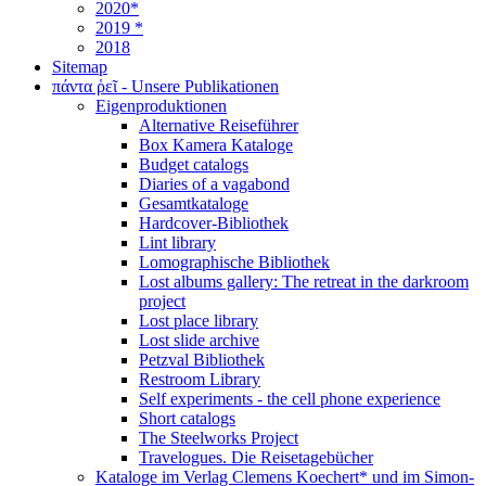
2020*
2019 *
2018
Sitemap
πάντα ῥεῖ - Unsere Publikationen
Eigenproduktionen
Alternative Reiseführer
Box Kamera Kataloge
Budget catalogs
Diaries of a vagabond
Gesamtkataloge
Hardcover-Bibliothek
Lint library
Lomographische Bibliothek
Lost albums gallery: The retreat in the darkroom
project
Lost place library
Lost slide archive
Petzval Bibliothek
Restroom Library
Self experiments - the cell phone experience
Short catalogs
The Steelworks Project
Travelogues. Die Reisetagebücher
Kataloge im Verlag Clemens Koechert* und im Simon-