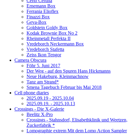
Certo Certina
Ernemann Box
Ferrania Elioflex
Finazzi Box
Geva-Box
Goldstein Goldy Box
Kodak Brownie Box No 2
Rheinmetall Perfekta II
Vredeborch Neckermann Box
Vredeborch Stafetta
Zeiss Ikon Tengor
Camera Obscura
Föhr 5. Juni 2017
Der Weg - auf den Spuren Hans Hickmanns
Neue Hakeburg, Kleinmachnow
Tanz am Strand*
Smena Tagebuch Februar bis Mai 2018
Cell phone diaries
2025.09.19 - 2025.10.04
2025.09.19. - 2025.10.13
Crossings - Die X-Galerie
Beelitz X-Pro
Crossings - Stahnsdorf, Elisabethklinik und Weetzen,
Zuckerfabrik *
Lomographie extrem Mit dem Lomo Action Sampler