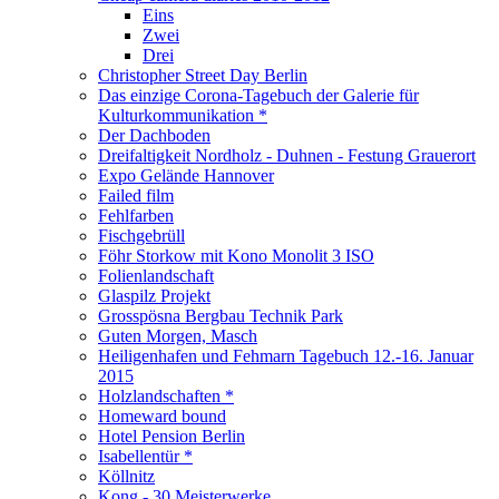
Eins
Zwei
Drei
Christopher Street Day Berlin
Das einzige Corona-Tagebuch der Galerie für
Kulturkommunikation *
Der Dachboden
Dreifaltigkeit Nordholz - Duhnen - Festung Grauerort
Expo Gelände Hannover
Failed film
Fehlfarben
Fischgebrüll
Föhr Storkow mit Kono Monolit 3 ISO
Folienlandschaft
Glaspilz Projekt
Grosspösna Bergbau Technik Park
Guten Morgen, Masch
Heiligenhafen und Fehmarn Tagebuch 12.-16. Januar
2015
Holzlandschaften *
Homeward bound
Hotel Pension Berlin
Isabellentür *
Köllnitz
Kong - 30 Meisterwerke