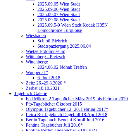
2025.09.05 Wien Stadt
2025.09.06 Wien Stadt
2025.09.07 Wien Stadt
2025.09.08 Wien Stadt
2025.09.5-9 Wien Stadt Kodak H35N
Lomochrome Turquoise
Wiesbaden
Schloß Biebrich
Stadtspaziergang 2025.06.04
Wietze Erdölmuseum
Wittenberg - Pretzsch
Wittenberge
2024.06.02 Nohab Treffen
Wuppertal *
6. Juni 2018
Zeitz 26.-29.8.2020 *
Zerbst 10.10.2021
Tagebuch-Galerie
Fed Mikron 2 Tagebücher März 2019 bis Februar 2020
Ftb-Tagebücher Oktober 2015
Olympus Tagebücher 12.-20. Februar 2017*
Leica R6 Tagebuch Dagebüll 18.April 2018
Berlin Tagebuch Bencini Koroll Juni 2016
Pentina Tagebücher Juli 2016*
Photina Reflex Tagebücher 2020-2022