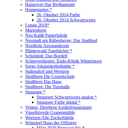
Hannover Das Berthaneum
Hoppegarten *
26. Oktober 2014 Farbe
26. Oktober 2014 Schwarzweiss
Lopau 2018*
Marienborn
Neu Kaliß Papierfabrik
Neustadt am Rübenberge: Das Stadtbad
Nordholz Aeronauticum
Plänterwald Tagebücher *
Schelploh: Das Bordell
Schneverdingen: Endo-Klinik Wintermoor
Sorge Johanniterheilstätte *
Stahnsdorf und Weetzen
Straßberg Die Grundschule
Straßberg Das Haus
Straßberg: Die Turnhalle
Straussee *
Straussee Schwarzweiss analog *
Straussee Farbe digital *
Velgen, Deerberg Auslieferungslager
Visselhövede Grapenmühle
Weetzen Alte Zuckerfabrik
Wünstorf Haus der Offiziere
März 2020 Pentacon Six *