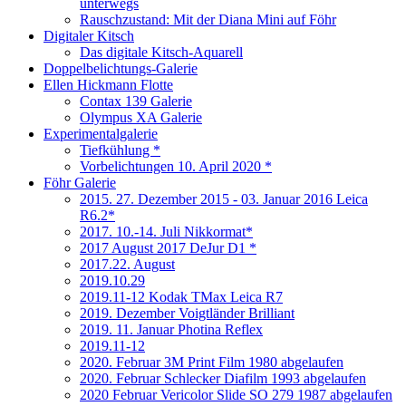
unterwegs
Rauschzustand: Mit der Diana Mini auf Föhr
Digitaler Kitsch
Das digitale Kitsch-Aquarell
Doppelbelichtungs-Galerie
Ellen Hickmann Flotte
Contax 139 Galerie
Olympus XA Galerie
Experimentalgalerie
Tiefkühlung *
Vorbelichtungen 10. April 2020 *
Föhr Galerie
2015. 27. Dezember 2015 - 03. Januar 2016 Leica
R6.2*
2017. 10.-14. Juli Nikkormat*
2017 August 2017 DeJur D1 *
2017.22. August
2019.10.29
2019.11-12 Kodak TMax Leica R7
2019. Dezember Voigtländer Brilliant
2019. 11. Januar Photina Reflex
2019.11-12
2020. Februar 3M Print Film 1980 abgelaufen
2020. Februar Schlecker Diafilm 1993 abgelaufen
2020 Februar Vericolor Slide SO 279 1987 abgelaufen