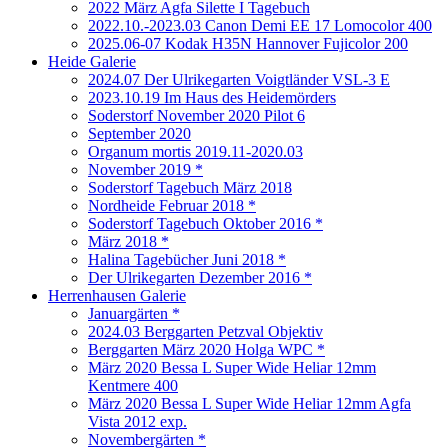
2022 März Agfa Silette I Tagebuch
2022.10.-2023.03 Canon Demi EE 17 Lomocolor 400
2025.06-07 Kodak H35N Hannover Fujicolor 200
Heide Galerie
2024.07 Der Ulrikegarten Voigtländer VSL-3 E
2023.10.19 Im Haus des Heidemörders
Soderstorf November 2020 Pilot 6
September 2020
Organum mortis 2019.11-2020.03
November 2019 *
Soderstorf Tagebuch März 2018
Nordheide Februar 2018 *
Soderstorf Tagebuch Oktober 2016 *
März 2018 *
Halina Tagebücher Juni 2018 *
Der Ulrikegarten Dezember 2016 *
Herrenhausen Galerie
Januargärten *
2024.03 Berggarten Petzval Objektiv
Berggarten März 2020 Holga WPC *
März 2020 Bessa L Super Wide Heliar 12mm
Kentmere 400
März 2020 Bessa L Super Wide Heliar 12mm Agfa
Vista 2012 exp.
Novembergärten *