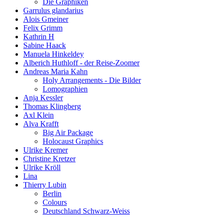
Die Graphiken
Garrulus glandarius
Alois Gmeiner
Felix Grimm
Kathrin H
Sabine Haack
Manuela Hinkeldey
Alberich Huthloff - der Reise-Zoomer
Andreas Maria Kahn
Holy Arrangements - Die Bilder
Lomographien
Anja Kessler
Thomas Klingberg
Axl Klein
Alva Krafft
Big Air Package
Holocaust Graphics
Ulrike Kremer
Christine Kretzer
Ulrike Kröll
Lina
Thierry Lubin
Berlin
Colours
Deutschland Schwarz-Weiss