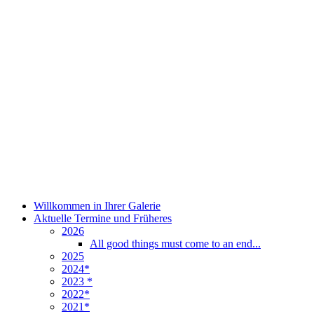
Willkommen in Ihrer Galerie
Aktuelle Termine und Früheres
2026
All good things must come to an end...
2025
2024*
2023 *
2022*
2021*