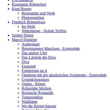
Rosemarie Böhmchen
Knut Boeser
Biographie und Werk
Photographien
Friedrich Brüggeboss
Im Werk
Wittenberge - Nohab Treffen
Sophie Delest
Marcel Domeier
Andersland
Begegnungen Maschsee - Engesohde
Das andere Ufer
Das Lächeln der Diva
Diva
Eisenzeit
Erinnerung an A
Flanieren mit der ukrainischen Assistentin - Engesohde
Gesprächsnotizen
Ostsee - Rügen
Ruhestätte Stöcken
Russische Romantik
Transzendenz
Waldgang
Wo die Herren hausen