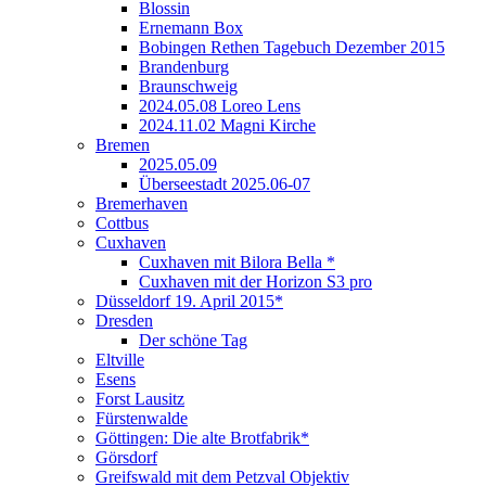
Blossin
Ernemann Box
Bobingen Rethen Tagebuch Dezember 2015
Brandenburg
Braunschweig
2024.05.08 Loreo Lens
2024.11.02 Magni Kirche
Bremen
2025.05.09
Überseestadt 2025.06-07
Bremerhaven
Cottbus
Cuxhaven
Cuxhaven mit Bilora Bella *
Cuxhaven mit der Horizon S3 pro
Düsseldorf 19. April 2015*
Dresden
Der schöne Tag
Eltville
Esens
Forst Lausitz
Fürstenwalde
Göttingen: Die alte Brotfabrik*
Görsdorf
Greifswald mit dem Petzval Objektiv