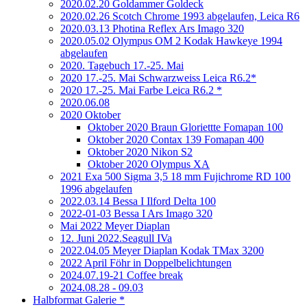
2020.02.20 Goldammer Goldeck
2020.02.26 Scotch Chrome 1993 abgelaufen, Leica R6
2020.03.13 Photina Reflex Ars Imago 320
2020.05.02 Olympus OM 2 Kodak Hawkeye 1994
abgelaufen
2020. Tagebuch 17.-25. Mai
2020 17.-25. Mai Schwarzweiss Leica R6.2*
2020 17.-25. Mai Farbe Leica R6.2 *
2020.06.08
2020 Oktober
Oktober 2020 Braun Gloriettte Fomapan 100
Oktober 2020 Contax 139 Fomapan 400
Oktober 2020 Nikon S2
Oktober 2020 Olympus XA
2021 Exa 500 Sigma 3,5 18 mm Fujichrome RD 100
1996 abgelaufen
2022.03.14 Bessa I Ilford Delta 100
2022-01-03 Bessa I Ars Imago 320
Mai 2022 Meyer Diaplan
12. Juni 2022.Seagull IVa
2022.04.05 Meyer Diaplan Kodak TMax 3200
2022 April Föhr in Doppelbelichtungen
2024.07.19-21 Coffee break
2024.08.28 - 09.03
Halbformat Galerie *