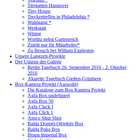
Tiergarten Hannover
Tiny House
Treckertreffen in Philadelphia *
Waldgang *
Werkstatt
Wiring
Wörlitz nebst Gartenreich
Zutritt nur für Mitarbeiter*
Zu Besuch bei William Eggleston
Unsere Langzeit-Projekte
Der Umzug der Galerie
Berlin Tagebuch 26. September 2016 - 2. Oktober
2016
Akarette Tagebuch Gießen-Grünberg
Box-Kamera Projekt (Auswahl)
Die Kataloge zum Box Kamera Projekt
Agfa Box undefiniert
Agfa Box 50
Agfa Clack I
Agfa Click 1
Ansco Shur Shot
Balda Doppel-Objektiv Box
Balda Poka Box
Braun Imperial Box