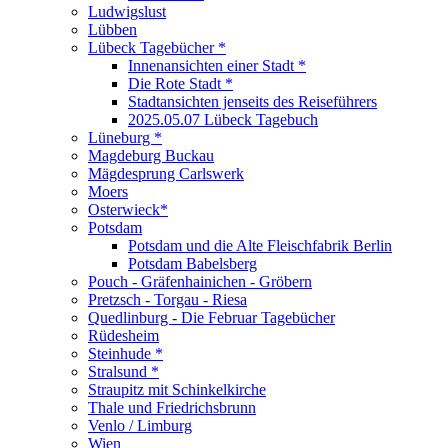
Ludwigslust
Lübben
Lübeck Tagebücher *
Innenansichten einer Stadt *
Die Rote Stadt *
Stadtansichten jenseits des Reiseführers
2025.05.07 Lübeck Tagebuch
Lüneburg *
Magdeburg Buckau
Mägdesprung Carlswerk
Moers
Osterwieck*
Potsdam
Potsdam und die Alte Fleischfabrik Berlin
Potsdam Babelsberg
Pouch - Gräfenhainichen - Gröbern
Pretzsch - Torgau - Riesa
Quedlinburg - Die Februar Tagebücher
Rüdesheim
Steinhude *
Stralsund *
Straupitz mit Schinkelkirche
Thale und Friedrichsbrunn
Venlo / Limburg
Wien