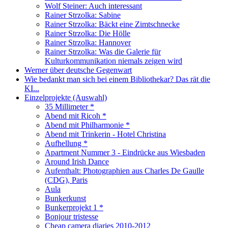
Wolf Steiner: Auch interessant
Rainer Strzolka: Sabine
Rainer Strzolka: Bäckt eine Zimtschnecke
Rainer Strzolka: Die Hölle
Rainer Strzolka: Hannover
Rainer Strzolka: Was die Galerie für
Kulturkommunikation niemals zeigen wird
Werner über deutsche Gegenwart
Wie bedankt man sich bei einem Bibliothekar? Das rät die
KI...
Einzelprojekte (Auswahl)
35 Millimeter *
Abend mit Ricoh *
Abend mit Philharmonie *
Abend mit Trinkerin - Hotel Christina
Aufhellung *
Apartment Nummer 3 - Eindrücke aus Wiesbaden
Around Irish Dance
Aufenthalt: Photographien aus Charles De Gaulle
(CDG), Paris
Aula
Bunkerkunst
Bunkerprojekt 1 *
Bonjour tristesse
Cheap camera diaries 2010-2012