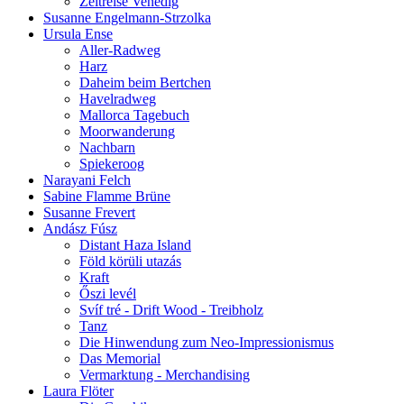
Zeitreise Venedig
Susanne Engelmann-Strzolka
Ursula Ense
Aller-Radweg
Harz
Daheim beim Bertchen
Havelradweg
Mallorca Tagebuch
Moorwanderung
Nachbarn
Spiekeroog
Narayani Felch
Sabine Flamme Brüne
Susanne Frevert
Andász Fúsz
Distant Haza Island
Föld körüli utazás
Kraft
Őszi levél
Svíf tré - Drift Wood - Treibholz
Tanz
Die Hinwendung zum Neo-Impressionismus
Das Memorial
Vermarktung - Merchandising
Laura Flöter