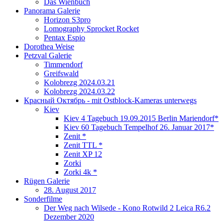
Das Wienbuch
Panorama Galerie
Horizon S3pro
Lomography Sprocket Rocket
Pentax Espio
Dorothea Weise
Petzval Galerie
Timmendorf
Greifswald
Kolobrezg 2024.03.21
Kolobrezg 2024.03.22
Красный Октябрь - mit Ostblock-Kameras unterwegs
Kiev
Kiev 4 Tagebuch 19.09.2015 Berlin Mariendorf*
Kiev 60 Tagebuch Tempelhof 26. Januar 2017*
Zenit *
Zenit TTL *
Zenit XP 12
Zorki
Zorki 4k *
Rügen Galerie
28. August 2017
Sonderfilme
Der Weg nach Wilsede - Kono Rotwild 2 Leica R6.2
Dezember 2020