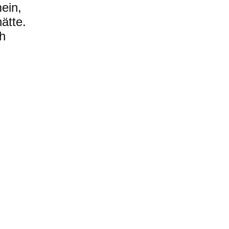
mein,
ätte.
ch