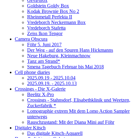
Geva-Box
Goldstein Goldy Box
Kodak Brownie Box No 2
Rheinmetall Perfekta II
Vredeborch Neckermann Box
Vredeborch Stafetta
Zeiss Ikon Tengor
Camera Obscura
Föhr 5. Juni 2017
Der Weg - auf den Spuren Hans Hickmanns
Neue Hakeburg, Kleinmachnow
Tanz am Strand*
Smena Tagebuch Februar bis Mai 2018
Cell phone diaries
2025.09.19 - 2025.10.04
2025.09.19. - 2025.10.13
Crossings - Die X-Galerie
Beelitz X-Pro
Crossings - Stahnsdorf, Elisabethklinik und Weetzen,
Zuckerfabrik *
Lomographie extrem Mit dem Lomo Action Sampler
unterwegs
Rauschzustand: Mit der Diana Mini auf Föhr
Digitaler Kitsch
Das digitale Kitsch-Aquarell