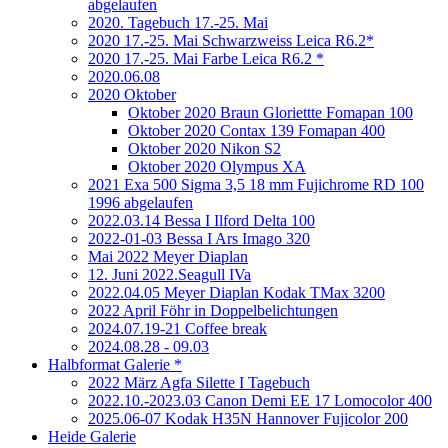
abgelaufen
2020. Tagebuch 17.-25. Mai
2020 17.-25. Mai Schwarzweiss Leica R6.2*
2020 17.-25. Mai Farbe Leica R6.2 *
2020.06.08
2020 Oktober
Oktober 2020 Braun Gloriettte Fomapan 100
Oktober 2020 Contax 139 Fomapan 400
Oktober 2020 Nikon S2
Oktober 2020 Olympus XA
2021 Exa 500 Sigma 3,5 18 mm Fujichrome RD 100
1996 abgelaufen
2022.03.14 Bessa I Ilford Delta 100
2022-01-03 Bessa I Ars Imago 320
Mai 2022 Meyer Diaplan
12. Juni 2022.Seagull IVa
2022.04.05 Meyer Diaplan Kodak TMax 3200
2022 April Föhr in Doppelbelichtungen
2024.07.19-21 Coffee break
2024.08.28 - 09.03
Halbformat Galerie *
2022 März Agfa Silette I Tagebuch
2022.10.-2023.03 Canon Demi EE 17 Lomocolor 400
2025.06-07 Kodak H35N Hannover Fujicolor 200
Heide Galerie