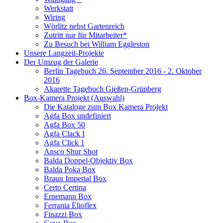
Werkstatt
Wiring
Wörlitz nebst Gartenreich
Zutritt nur für Mitarbeiter*
Zu Besuch bei William Eggleston
Unsere Langzeit-Projekte
Der Umzug der Galerie
Berlin Tagebuch 26. September 2016 - 2. Oktober
2016
Akarette Tagebuch Gießen-Grünberg
Box-Kamera Projekt (Auswahl)
Die Kataloge zum Box Kamera Projekt
Agfa Box undefiniert
Agfa Box 50
Agfa Clack I
Agfa Click 1
Ansco Shur Shot
Balda Doppel-Objektiv Box
Balda Poka Box
Braun Imperial Box
Certo Certina
Ernemann Box
Ferrania Elioflex
Finazzi Box