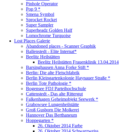
Pinhole Operator
Pop 9 *
Smena Symbol
Sprocket Rocket
Super Sampler
Superheadz Golden Half
Lomochrome Turquoise
Lost Places Galerie
Abandoned places - Scanner Graphik
Ballenstedt - Elite Internat*
Beelitz Heilstätten
Beelitz Heilstätten Frauenklinik 13.04.2014
Barsinghausen Anna Forke Stift *
Berlin: Die alte Fleischfabrik
Berlin Kleingartenkolonie Haynauer Straße *
Berlin Tote Pathologie *
Bogensee FDJ Parteihochschule
Cattenstedt - Das alte Rittergut
Falkenhagen Geheimobjekt Seewerk *
Grabowsee Lungenheilstätte
Groß Gusborn Die Molkerei
Hannover Das Berthaneum
Hoppegarten *
26. Oktober 2014 Farbe
26. Oktober 2014 Schwarzweiss