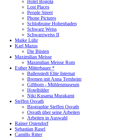
Hotel Bogota
Lost Places
People Street
Phone Pictures
Schloßruine Hohenbaden
Schwarz Weiss
Schwarzweiss II
Maike Lühr
Karl Mazus
Die Büsten
Maximilian Meisse
Maximilian Meisse Rom
Esther Mitterbauer *
Ballenstedt Elite Internat
Bremen mit Anna Ternheim
Gifthorn - Mühlenmuseum
Hotelbilder
Niki Kusama Murakami
Steffen Osvath
Biographie Steffen Osvath
Osvath über seine Arbeiten
Arbeiten in Auswahl
Rainer Ostendorf
Sebastian Rasel
Camillo Ritter