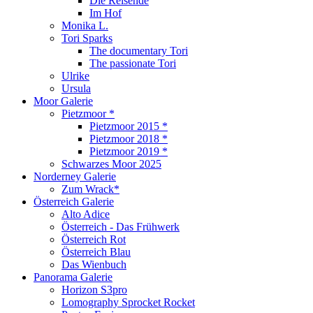
Die Reisende
Im Hof
Monika L.
Tori Sparks
The documentary Tori
The passionate Tori
Ulrike
Ursula
Moor Galerie
Pietzmoor *
Pietzmoor 2015 *
Pietzmoor 2018 *
Pietzmoor 2019 *
Schwarzes Moor 2025
Norderney Galerie
Zum Wrack*
Österreich Galerie
Alto Adice
Österreich - Das Frühwerk
Österreich Rot
Österreich Blau
Das Wienbuch
Panorama Galerie
Horizon S3pro
Lomography Sprocket Rocket