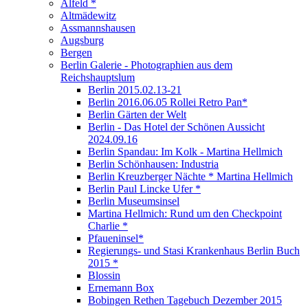
Alfeld *
Altmädewitz
Assmannshausen
Augsburg
Bergen
Berlin Galerie - Photographien aus dem
Reichshauptslum
Berlin 2015.02.13-21
Berlin 2016.06.05 Rollei Retro Pan*
Berlin Gärten der Welt
Berlin - Das Hotel der Schönen Aussicht
2024.09.16
Berlin Spandau: Im Kolk - Martina Hellmich
Berlin Schönhausen: Industria
Berlin Kreuzberger Nächte * Martina Hellmich
Berlin Paul Lincke Ufer *
Berlin Museumsinsel
Martina Hellmich: Rund um den Checkpoint
Charlie *
Pfaueninsel*
Regierungs- und Stasi Krankenhaus Berlin Buch
2015 *
Blossin
Ernemann Box
Bobingen Rethen Tagebuch Dezember 2015