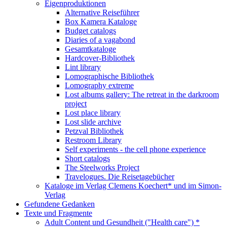
Eigenproduktionen
Alternative Reiseführer
Box Kamera Kataloge
Budget catalogs
Diaries of a vagabond
Gesamtkataloge
Hardcover-Bibliothek
Lint library
Lomographische Bibliothek
Lomography extreme
Lost albums gallery: The retreat in the darkroom
project
Lost place library
Lost slide archive
Petzval Bibliothek
Restroom Library
Self experiments - the cell phone experience
Short catalogs
The Steelworks Project
Travelogues. Die Reisetagebücher
Kataloge im Verlag Clemens Koechert* und im Simon-
Verlag
Gefundene Gedanken
Texte und Fragmente
Adult Content und Gesundheit ("Health care") *