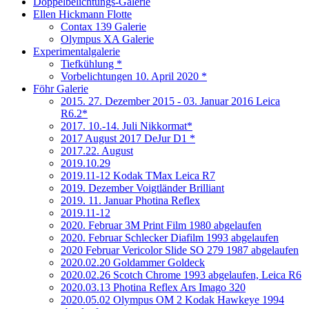
Doppelbelichtungs-Galerie
Ellen Hickmann Flotte
Contax 139 Galerie
Olympus XA Galerie
Experimentalgalerie
Tiefkühlung *
Vorbelichtungen 10. April 2020 *
Föhr Galerie
2015. 27. Dezember 2015 - 03. Januar 2016 Leica
R6.2*
2017. 10.-14. Juli Nikkormat*
2017 August 2017 DeJur D1 *
2017.22. August
2019.10.29
2019.11-12 Kodak TMax Leica R7
2019. Dezember Voigtländer Brilliant
2019. 11. Januar Photina Reflex
2019.11-12
2020. Februar 3M Print Film 1980 abgelaufen
2020. Februar Schlecker Diafilm 1993 abgelaufen
2020 Februar Vericolor Slide SO 279 1987 abgelaufen
2020.02.20 Goldammer Goldeck
2020.02.26 Scotch Chrome 1993 abgelaufen, Leica R6
2020.03.13 Photina Reflex Ars Imago 320
2020.05.02 Olympus OM 2 Kodak Hawkeye 1994