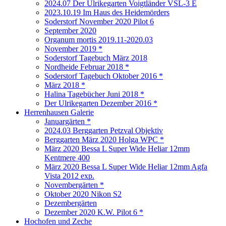
2024.07 Der Ulrikegarten Voigtländer VSL-3 E
2023.10.19 Im Haus des Heidemörders
Soderstorf November 2020 Pilot 6
September 2020
Organum mortis 2019.11-2020.03
November 2019 *
Soderstorf Tagebuch März 2018
Nordheide Februar 2018 *
Soderstorf Tagebuch Oktober 2016 *
März 2018 *
Halina Tagebücher Juni 2018 *
Der Ulrikegarten Dezember 2016 *
Herrenhausen Galerie
Januargärten *
2024.03 Berggarten Petzval Objektiv
Berggarten März 2020 Holga WPC *
März 2020 Bessa L Super Wide Heliar 12mm
Kentmere 400
März 2020 Bessa L Super Wide Heliar 12mm Agfa
Vista 2012 exp.
Novembergärten *
Oktober 2020 Nikon S2
Dezembergärten
Dezember 2020 K.W. Pilot 6 *
Hochofen und Zeche