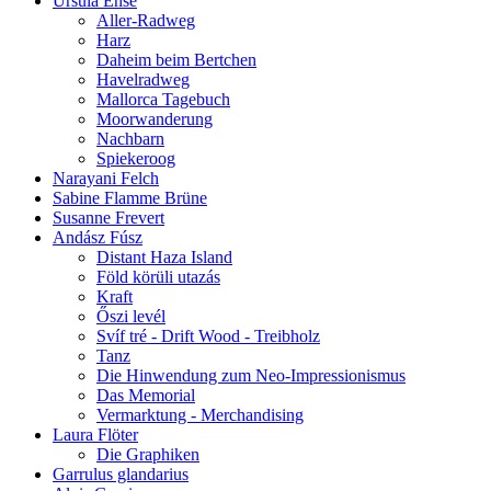
Ursula Ense
Aller-Radweg
Harz
Daheim beim Bertchen
Havelradweg
Mallorca Tagebuch
Moorwanderung
Nachbarn
Spiekeroog
Narayani Felch
Sabine Flamme Brüne
Susanne Frevert
Andász Fúsz
Distant Haza Island
Föld körüli utazás
Kraft
Őszi levél
Svíf tré - Drift Wood - Treibholz
Tanz
Die Hinwendung zum Neo-Impressionismus
Das Memorial
Vermarktung - Merchandising
Laura Flöter
Die Graphiken
Garrulus glandarius