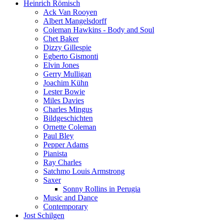
Heinrich Römisch
Ack Van Rooyen
Albert Mangelsdorff
Coleman Hawkins - Body and Soul
Chet Baker
Dizzy Gillespie
Egberto Gismonti
Elvin Jones
Gerry Mulligan
Joachim Kühn
Lester Bowie
Miles Davies
Charles Mingus
Bildgeschichten
Ornette Coleman
Paul Bley
Pepper Adams
Pianista
Ray Charles
Satchmo Louis Armstrong
Saxer
Sonny Rollins in Perugia
Music and Dance
Contemporary
Jost Schilgen