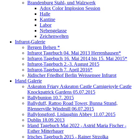
Brandenburg Stahl- und Walzwerk
Adox Color Implosion Session
Halle
Kantine
Labor
Nebengelasse
Zeichenwelten
Infrarot-Galerie
Bergen Belsen *
Infrarot Tagebuch 04. Mai 2013 Herrenhausen*
Infrarot-Tagebuch 16. Mai 2014 bis 15. Mai 2015*
Infrarot-Tagebuch 2.-3. August 2015
Infrarot-Tagebuch 7. April 2016*
Jüdischer Friedhof Berlin Weissensee Infrarot
Irland Galerie
Askeaton Friary Askeaton Castle Carnigejoyle Castle
Knockpatrick Gardens 05.07.2015
Ballybunion 10.7. 2015
Ballyduff, Rattoo Road Tower, Bunna Strand,
Blennerville Windmill 06.07.2015
Ballylongford, Lislaughin Abbey 11.07.2015
Dublin 18.09.2013
Irland Tagebuch Mai 2022 - Astrid Maria Fischer -
Esther Mitterbauer
Irisches Tagebuch 2015 - Rainer Strzolka