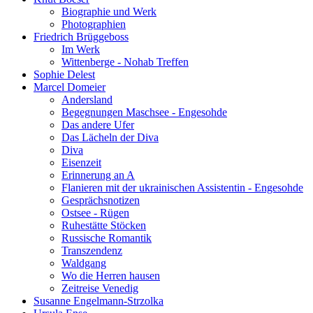
Biographie und Werk
Photographien
Friedrich Brüggeboss
Im Werk
Wittenberge - Nohab Treffen
Sophie Delest
Marcel Domeier
Andersland
Begegnungen Maschsee - Engesohde
Das andere Ufer
Das Lächeln der Diva
Diva
Eisenzeit
Erinnerung an A
Flanieren mit der ukrainischen Assistentin - Engesohde
Gesprächsnotizen
Ostsee - Rügen
Ruhestätte Stöcken
Russische Romantik
Transzendenz
Waldgang
Wo die Herren hausen
Zeitreise Venedig
Susanne Engelmann-Strzolka