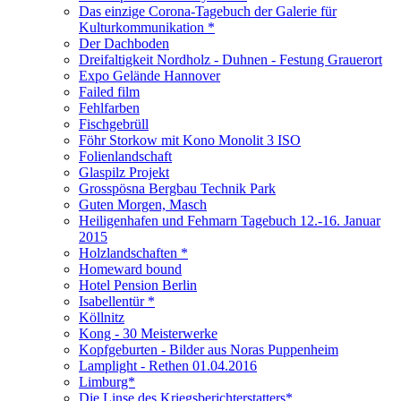
Das einzige Corona-Tagebuch der Galerie für
Kulturkommunikation *
Der Dachboden
Dreifaltigkeit Nordholz - Duhnen - Festung Grauerort
Expo Gelände Hannover
Failed film
Fehlfarben
Fischgebrüll
Föhr Storkow mit Kono Monolit 3 ISO
Folienlandschaft
Glaspilz Projekt
Grosspösna Bergbau Technik Park
Guten Morgen, Masch
Heiligenhafen und Fehmarn Tagebuch 12.-16. Januar
2015
Holzlandschaften *
Homeward bound
Hotel Pension Berlin
Isabellentür *
Köllnitz
Kong - 30 Meisterwerke
Kopfgeburten - Bilder aus Noras Puppenheim
Lamplight - Rethen 01.04.2016
Limburg*
Die Linse des Kriegsberichterstatters*