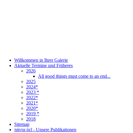
Willkommen in Ihrer Galerie
Aktuelle Termine und Früheres
2026
All good things must come to an end...
2025
2024*
2023 *
2022*
2021*
2020*
2019 *
2018
Sitemap
πάντα ῥεῖ - Unsere Publikationen