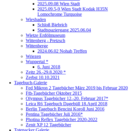
2025.09.08 Wien Stadt
2025.09.5-9 Wien Stadt Kodak H35N
Lomochrome Turquoise
Wiesbaden
Schloß Biebrich
Stadtspaziergang 2025.06.04
Wietze Erdölmuseum
Wittenberg - Pretzsch
Wittenberge
2024.06.02 Nohab Treffen
Wriezen
Wuppertal *
6. Juni 2018
Zeitz 26.-29.8.2020 *
Zerbst 10.10.2021
Tagebuch-Galerie
Fed Mikron 2 Tagebücher März 2019 bis Februar 2020
Ftb-Tagebücher Oktober 2015
Olympus Tagebücher 12.-20. Februar 2017*
Leica R6 Tagebuch Dagebüll 18.April 2018
Berlin Tagebuch Bencini Koroll Juni 2016
Pentina Tagebücher Juli 2016*
Photina Reflex Tagebücher 2020-2022
Zenit XP 12 Tagebücher
Totenacker Galerie