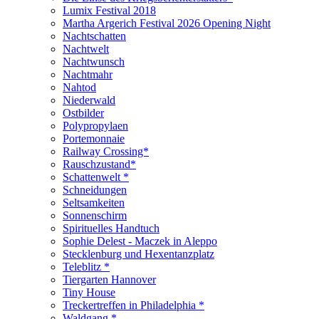
Lumix Festival 2018
Martha Argerich Festival 2026 Opening Night
Nachtschatten
Nachtwelt
Nachtwunsch
Nachtmahr
Nahtod
Niederwald
Ostbilder
Polypropylaen
Portemonnaie
Railway Crossing*
Rauschzustand*
Schattenwelt *
Schneidungen
Seltsamkeiten
Sonnenschirm
Spirituelles Handtuch
Sophie Delest - Maczek in Aleppo
Stecklenburg und Hexentanzplatz
Teleblitz *
Tiergarten Hannover
Tiny House
Treckertreffen in Philadelphia *
Waldgang *