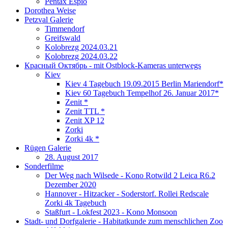
Pentax Espio
Dorothea Weise
Petzval Galerie
Timmendorf
Greifswald
Kolobrezg 2024.03.21
Kolobrezg 2024.03.22
Красный Октябрь - mit Ostblock-Kameras unterwegs
Kiev
Kiev 4 Tagebuch 19.09.2015 Berlin Mariendorf*
Kiev 60 Tagebuch Tempelhof 26. Januar 2017*
Zenit *
Zenit TTL *
Zenit XP 12
Zorki
Zorki 4k *
Rügen Galerie
28. August 2017
Sonderfilme
Der Weg nach Wilsede - Kono Rotwild 2 Leica R6.2
Dezember 2020
Hannover - Hitzacker - Soderstorf. Rollei Redscale
Zorki 4k Tagebuch
Staßfurt - Lokfest 2023 - Kono Monsoon
Stadt- und Dorfgalerie - Habitatkunde zum menschlichen Zoo