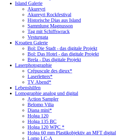
Island Galerie
Akureyri
Akureyri Rockfestival
Historische Dias aus Island
Sammlung Magnusson
Tag mit Schiffswrack
Vesturgata
Kroatien Galerie
Bol: Die Stadt - das digitale Projekt
Bol: Das Hotel - das digitale Projekt
Brela - Das digitale Projekt
Laserphotographie
Crépuscule des dieux*
Laserletters*
TV Abend*
Lebenshilfen
Lomographie analog und digital
Action Sampler
Belomo Vilia
Diana mini*
Holga 120
Holga 135 BC
Holga 120 WPC *
Holga 60 mm Plastikobjektiv an MFT digital
Lomo LC-A