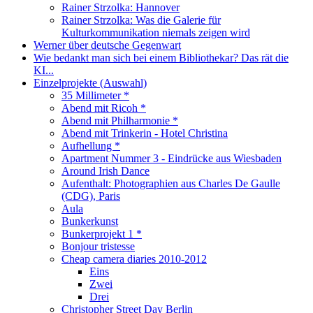
Rainer Strzolka: Hannover
Rainer Strzolka: Was die Galerie für
Kulturkommunikation niemals zeigen wird
Werner über deutsche Gegenwart
Wie bedankt man sich bei einem Bibliothekar? Das rät die
KI...
Einzelprojekte (Auswahl)
35 Millimeter *
Abend mit Ricoh *
Abend mit Philharmonie *
Abend mit Trinkerin - Hotel Christina
Aufhellung *
Apartment Nummer 3 - Eindrücke aus Wiesbaden
Around Irish Dance
Aufenthalt: Photographien aus Charles De Gaulle
(CDG), Paris
Aula
Bunkerkunst
Bunkerprojekt 1 *
Bonjour tristesse
Cheap camera diaries 2010-2012
Eins
Zwei
Drei
Christopher Street Day Berlin