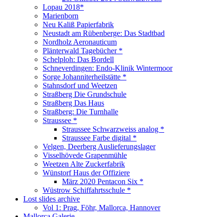
Lopau 2018*
Marienborn
Neu Kaliß Papierfabrik
Neustadt am Rübenberge: Das Stadtbad
Nordholz Aeronauticum
Plänterwald Tagebücher *
Schelploh: Das Bordell
Schneverdingen: Endo-Klinik Wintermoor
Sorge Johanniterheilstätte *
Stahnsdorf und Weetzen
Straßberg Die Grundschule
Straßberg Das Haus
Straßberg: Die Turnhalle
Straussee *
Straussee Schwarzweiss analog *
Straussee Farbe digital *
Velgen, Deerberg Auslieferungslager
Visselhövede Grapenmühle
Weetzen Alte Zuckerfabrik
Wünstorf Haus der Offiziere
März 2020 Pentacon Six *
Wüstrow Schiffahrtsschule *
Lost slides archive
Vol 1: Prag, Föhr, Mallorca, Hannover
Mallorca Galerie