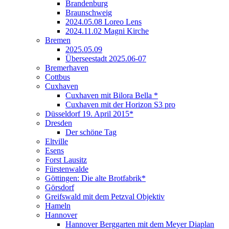
Brandenburg
Braunschweig
2024.05.08 Loreo Lens
2024.11.02 Magni Kirche
Bremen
2025.05.09
Überseestadt 2025.06-07
Bremerhaven
Cottbus
Cuxhaven
Cuxhaven mit Bilora Bella *
Cuxhaven mit der Horizon S3 pro
Düsseldorf 19. April 2015*
Dresden
Der schöne Tag
Eltville
Esens
Forst Lausitz
Fürstenwalde
Göttingen: Die alte Brotfabrik*
Görsdorf
Greifswald mit dem Petzval Objektiv
Hameln
Hannover
Hannover Berggarten mit dem Meyer Diaplan