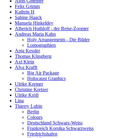
Alois Gmeiner
Felix Grimm
Kathrin H
Sabine Haack
Manuela Hinkeldey
Alberich Huthloff - der Reise-Zoomer
Andreas Maria Kahn
Holy Arrangements - Die Bilder
Lomographien
Anja Kessler
Thomas Klingberg
Axl Klein
Alva Krafft
Big Air Package
Holocaust Graphics
Ulrike Kremer
Christine Kretzer
Ulrike Kröll
Lina
Thierry Lubin
Berlin
Colours
Deutschland Schwarz-Weiss
Frankreich Korsika Schwarzweiss
Friedrichshafen