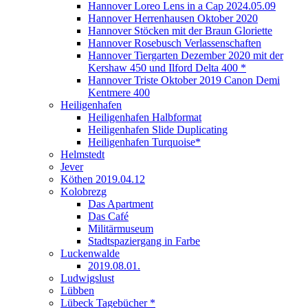
Hannover Loreo Lens in a Cap 2024.05.09
Hannover Herrenhausen Oktober 2020
Hannover Stöcken mit der Braun Gloriette
Hannover Rosebusch Verlassenschaften
Hannover Tiergarten Dezember 2020 mit der
Kershaw 450 und Ilford Delta 400 *
Hannover Triste Oktober 2019 Canon Demi
Kentmere 400
Heiligenhafen
Heiligenhafen Halbformat
Heiligenhafen Slide Duplicating
Heiligenhafen Turquoise*
Helmstedt
Jever
Köthen 2019.04.12
Kolobrezg
Das Apartment
Das Café
Militärmuseum
Stadtspaziergang in Farbe
Luckenwalde
2019.08.01.
Ludwigslust
Lübben
Lübeck Tagebücher *