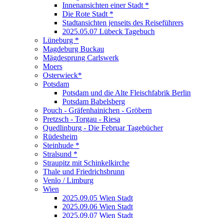
Innenansichten einer Stadt *
Die Rote Stadt *
Stadtansichten jenseits des Reiseführers
2025.05.07 Lübeck Tagebuch
Lüneburg *
Magdeburg Buckau
Mägdesprung Carlswerk
Moers
Osterwieck*
Potsdam
Potsdam und die Alte Fleischfabrik Berlin
Potsdam Babelsberg
Pouch - Gräfenhainichen - Gröbern
Pretzsch - Torgau - Riesa
Quedlinburg - Die Februar Tagebücher
Rüdesheim
Steinhude *
Stralsund *
Straupitz mit Schinkelkirche
Thale und Friedrichsbrunn
Venlo / Limburg
Wien
2025.09.05 Wien Stadt
2025.09.06 Wien Stadt
2025.09.07 Wien Stadt