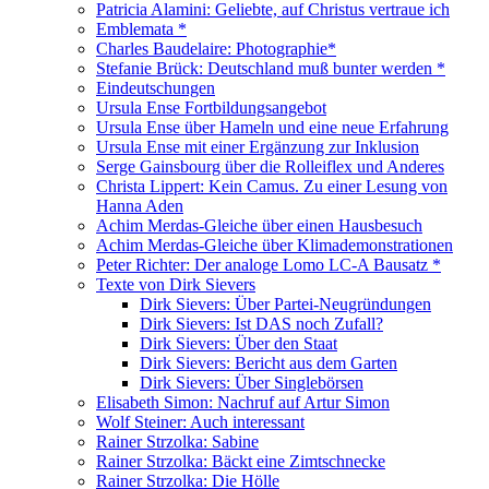
Patricia Alamini: Geliebte, auf Christus vertraue ich
Emblemata *
Charles Baudelaire: Photographie*
Stefanie Brück: Deutschland muß bunter werden *
Eindeutschungen
Ursula Ense Fortbildungsangebot
Ursula Ense über Hameln und eine neue Erfahrung
Ursula Ense mit einer Ergänzung zur Inklusion
Serge Gainsbourg über die Rolleiflex und Anderes
Christa Lippert: Kein Camus. Zu einer Lesung von
Hanna Aden
Achim Merdas-Gleiche über einen Hausbesuch
Achim Merdas-Gleiche über Klimademonstrationen
Peter Richter: Der analoge Lomo LC-A Bausatz *
Texte von Dirk Sievers
Dirk Sievers: Über Partei-Neugründungen
Dirk Sievers: Ist DAS noch Zufall?
Dirk Sievers: Über den Staat
Dirk Sievers: Bericht aus dem Garten
Dirk Sievers: Über Singlebörsen
Elisabeth Simon: Nachruf auf Artur Simon
Wolf Steiner: Auch interessant
Rainer Strzolka: Sabine
Rainer Strzolka: Bäckt eine Zimtschnecke
Rainer Strzolka: Die Hölle