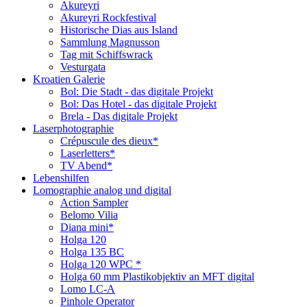
Akureyri
Akureyri Rockfestival
Historische Dias aus Island
Sammlung Magnusson
Tag mit Schiffswrack
Vesturgata
Kroatien Galerie
Bol: Die Stadt - das digitale Projekt
Bol: Das Hotel - das digitale Projekt
Brela - Das digitale Projekt
Laserphotographie
Crépuscule des dieux*
Laserletters*
TV Abend*
Lebenshilfen
Lomographie analog und digital
Action Sampler
Belomo Vilia
Diana mini*
Holga 120
Holga 135 BC
Holga 120 WPC *
Holga 60 mm Plastikobjektiv an MFT digital
Lomo LC-A
Pinhole Operator