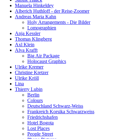
Manuela Hinkeldey
Alberich Huthloff - der Reise-Zoomer
Andreas Maria Kahn
Holy Arrangements - Die Bilder
Lomographien
Anja Kessler
Thomas Klingberg
Axl Klein
Alva Krafft
Big Air Package
Holocaust Graphics
Ulrike Kremer
Christine Kretzer
Ulrike Kröll
Lina
Thierry Lubin
Berlin
Colours
Deutschland Schwarz-Weiss
Frankreich Korsika Schwarzweiss
Friedrichshafen
Hotel Bogota
Lost Places
People Street