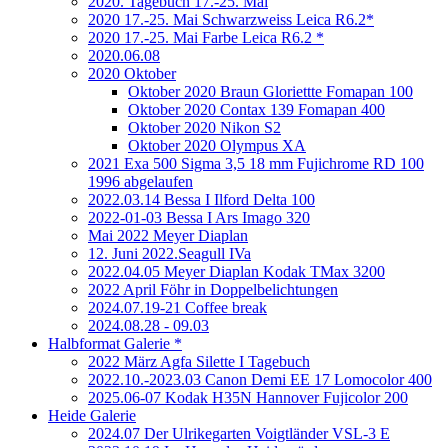
2020. Tagebuch 17.-25. Mai
2020 17.-25. Mai Schwarzweiss Leica R6.2*
2020 17.-25. Mai Farbe Leica R6.2 *
2020.06.08
2020 Oktober
Oktober 2020 Braun Gloriettte Fomapan 100
Oktober 2020 Contax 139 Fomapan 400
Oktober 2020 Nikon S2
Oktober 2020 Olympus XA
2021 Exa 500 Sigma 3,5 18 mm Fujichrome RD 100
1996 abgelaufen
2022.03.14 Bessa I Ilford Delta 100
2022-01-03 Bessa I Ars Imago 320
Mai 2022 Meyer Diaplan
12. Juni 2022.Seagull IVa
2022.04.05 Meyer Diaplan Kodak TMax 3200
2022 April Föhr in Doppelbelichtungen
2024.07.19-21 Coffee break
2024.08.28 - 09.03
Halbformat Galerie *
2022 März Agfa Silette I Tagebuch
2022.10.-2023.03 Canon Demi EE 17 Lomocolor 400
2025.06-07 Kodak H35N Hannover Fujicolor 200
Heide Galerie
2024.07 Der Ulrikegarten Voigtländer VSL-3 E