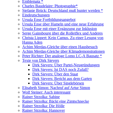
Emblemata *
Charles Baudelaire: Photographie*
Stefanie Brück: Deutschland muß bunter werden *
Eindeutschungen
Ursula Ense Fortbildungsangebot
Ursula Ense über Hameln und eine neue Erfahrung
Ursula Ense mit einer Ergänzung zur Inklusion
Serge Gainsbourg über die Rolleiflex und Anderes
Christa Lippert: Kein Camus. Zu einer Lesung von
Hanna Aden
Achim Merdas-Gleiche über einen Hausbesuch
Achim Merdas-Gleiche über Klimademonstrationen
Peter Richter: Der analoge Lomo LC-A Bausatz *
Texte von Dirk Sievers
Dirk Sievers: Über Partei-Neugründungen
Dirk Sievers: Ist DAS noch Zufall?
Dirk Sievers: Über den Staat
Dirk Sievers: Bericht aus dem Garten
Dirk Sievers: Über Singlebörsen
Elisabeth Simon: Nachruf auf Artur Simon
Wolf Steiner: Auch interessant
Rainer Strzolka: Sabine
Rainer Strzolka: Bäckt eine Zimtschnecke
Rainer Strzolka: Die Hölle
Rainer Strzolka: Hannover