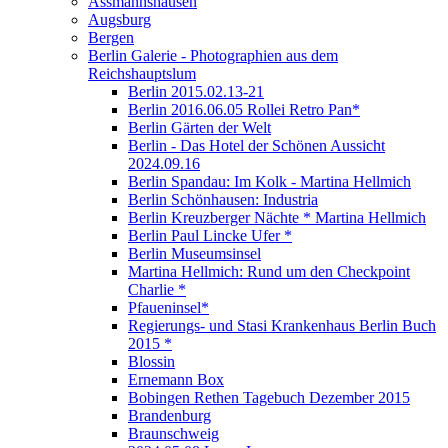
Assmannshausen
Augsburg
Bergen
Berlin Galerie - Photographien aus dem
Reichshauptslum
Berlin 2015.02.13-21
Berlin 2016.06.05 Rollei Retro Pan*
Berlin Gärten der Welt
Berlin - Das Hotel der Schönen Aussicht
2024.09.16
Berlin Spandau: Im Kolk - Martina Hellmich
Berlin Schönhausen: Industria
Berlin Kreuzberger Nächte * Martina Hellmich
Berlin Paul Lincke Ufer *
Berlin Museumsinsel
Martina Hellmich: Rund um den Checkpoint
Charlie *
Pfaueninsel*
Regierungs- und Stasi Krankenhaus Berlin Buch
2015 *
Blossin
Ernemann Box
Bobingen Rethen Tagebuch Dezember 2015
Brandenburg
Braunschweig