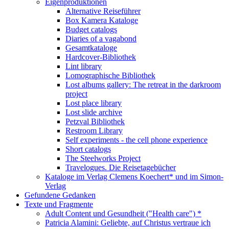
Eigenproduktionen
Alternative Reiseführer
Box Kamera Kataloge
Budget catalogs
Diaries of a vagabond
Gesamtkataloge
Hardcover-Bibliothek
Lint library
Lomographische Bibliothek
Lost albums gallery: The retreat in the darkroom
project
Lost place library
Lost slide archive
Petzval Bibliothek
Restroom Library
Self experiments - the cell phone experience
Short catalogs
The Steelworks Project
Travelogues. Die Reisetagebücher
Kataloge im Verlag Clemens Koechert* und im Simon-
Verlag
Gefundene Gedanken
Texte und Fragmente
Adult Content und Gesundheit ("Health care") *
Patricia Alamini: Geliebte, auf Christus vertraue ich