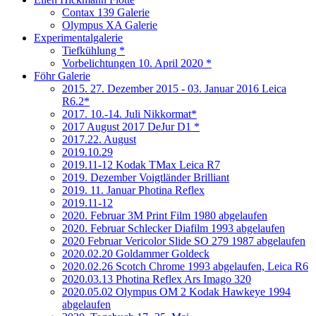
Contax 139 Galerie
Olympus XA Galerie
Experimentalgalerie
Tiefkühlung *
Vorbelichtungen 10. April 2020 *
Föhr Galerie
2015. 27. Dezember 2015 - 03. Januar 2016 Leica
R6.2*
2017. 10.-14. Juli Nikkormat*
2017 August 2017 DeJur D1 *
2017.22. August
2019.10.29
2019.11-12 Kodak TMax Leica R7
2019. Dezember Voigtländer Brilliant
2019. 11. Januar Photina Reflex
2019.11-12
2020. Februar 3M Print Film 1980 abgelaufen
2020. Februar Schlecker Diafilm 1993 abgelaufen
2020 Februar Vericolor Slide SO 279 1987 abgelaufen
2020.02.20 Goldammer Goldeck
2020.02.26 Scotch Chrome 1993 abgelaufen, Leica R6
2020.03.13 Photina Reflex Ars Imago 320
2020.05.02 Olympus OM 2 Kodak Hawkeye 1994
abgelaufen