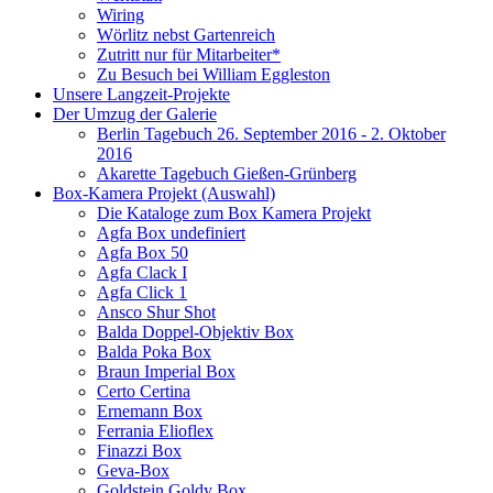
Wiring
Wörlitz nebst Gartenreich
Zutritt nur für Mitarbeiter*
Zu Besuch bei William Eggleston
Unsere Langzeit-Projekte
Der Umzug der Galerie
Berlin Tagebuch 26. September 2016 - 2. Oktober
2016
Akarette Tagebuch Gießen-Grünberg
Box-Kamera Projekt (Auswahl)
Die Kataloge zum Box Kamera Projekt
Agfa Box undefiniert
Agfa Box 50
Agfa Clack I
Agfa Click 1
Ansco Shur Shot
Balda Doppel-Objektiv Box
Balda Poka Box
Braun Imperial Box
Certo Certina
Ernemann Box
Ferrania Elioflex
Finazzi Box
Geva-Box
Goldstein Goldy Box