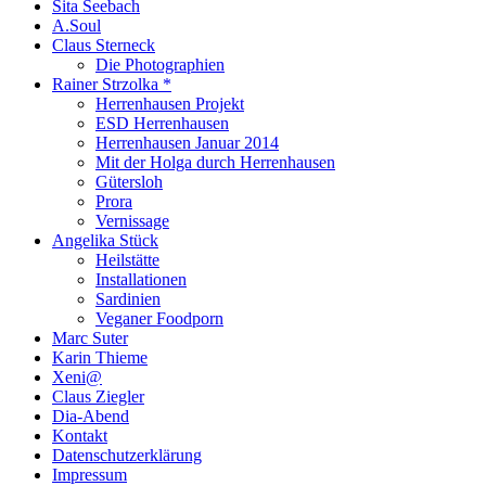
Sita Seebach
A.Soul
Claus Sterneck
Die Photographien
Rainer Strzolka *
Herrenhausen Projekt
ESD Herrenhausen
Herrenhausen Januar 2014
Mit der Holga durch Herrenhausen
Gütersloh
Prora
Vernissage
Angelika Stück
Heilstätte
Installationen
Sardinien
Veganer Foodporn
Marc Suter
Karin Thieme
Xeni@
Claus Ziegler
Dia-Abend
Kontakt
Datenschutzerklärung
Impressum