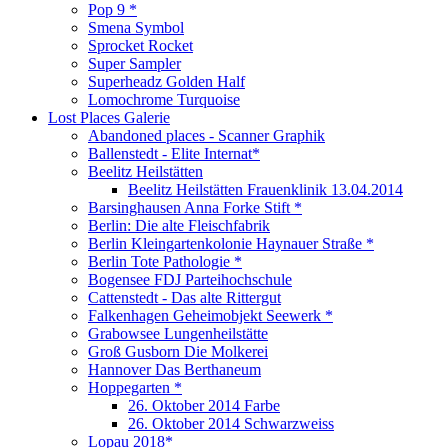
Pop 9 *
Smena Symbol
Sprocket Rocket
Super Sampler
Superheadz Golden Half
Lomochrome Turquoise
Lost Places Galerie
Abandoned places - Scanner Graphik
Ballenstedt - Elite Internat*
Beelitz Heilstätten
Beelitz Heilstätten Frauenklinik 13.04.2014
Barsinghausen Anna Forke Stift *
Berlin: Die alte Fleischfabrik
Berlin Kleingartenkolonie Haynauer Straße *
Berlin Tote Pathologie *
Bogensee FDJ Parteihochschule
Cattenstedt - Das alte Rittergut
Falkenhagen Geheimobjekt Seewerk *
Grabowsee Lungenheilstätte
Groß Gusborn Die Molkerei
Hannover Das Berthaneum
Hoppegarten *
26. Oktober 2014 Farbe
26. Oktober 2014 Schwarzweiss
Lopau 2018*