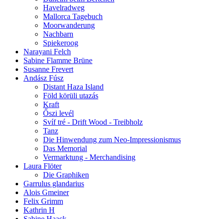
Havelradweg
Mallorca Tagebuch
Moorwanderung
Nachbarn
Spiekeroog
Narayani Felch
Sabine Flamme Brüne
Susanne Frevert
Andász Fúsz
Distant Haza Island
Föld körüli utazás
Kraft
Őszi levél
Svíf tré - Drift Wood - Treibholz
Tanz
Die Hinwendung zum Neo-Impressionismus
Das Memorial
Vermarktung - Merchandising
Laura Flöter
Die Graphiken
Garrulus glandarius
Alois Gmeiner
Felix Grimm
Kathrin H
Sabine Haack