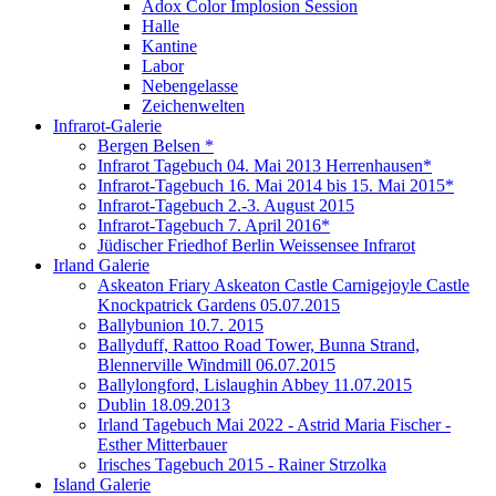
Adox Color Implosion Session
Halle
Kantine
Labor
Nebengelasse
Zeichenwelten
Infrarot-Galerie
Bergen Belsen *
Infrarot Tagebuch 04. Mai 2013 Herrenhausen*
Infrarot-Tagebuch 16. Mai 2014 bis 15. Mai 2015*
Infrarot-Tagebuch 2.-3. August 2015
Infrarot-Tagebuch 7. April 2016*
Jüdischer Friedhof Berlin Weissensee Infrarot
Irland Galerie
Askeaton Friary Askeaton Castle Carnigejoyle Castle
Knockpatrick Gardens 05.07.2015
Ballybunion 10.7. 2015
Ballyduff, Rattoo Road Tower, Bunna Strand,
Blennerville Windmill 06.07.2015
Ballylongford, Lislaughin Abbey 11.07.2015
Dublin 18.09.2013
Irland Tagebuch Mai 2022 - Astrid Maria Fischer -
Esther Mitterbauer
Irisches Tagebuch 2015 - Rainer Strzolka
Island Galerie