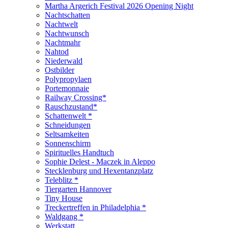
Martha Argerich Festival 2026 Opening Night
Nachtschatten
Nachtwelt
Nachtwunsch
Nachtmahr
Nahtod
Niederwald
Ostbilder
Polypropylaen
Portemonnaie
Railway Crossing*
Rauschzustand*
Schattenwelt *
Schneidungen
Seltsamkeiten
Sonnenschirm
Spirituelles Handtuch
Sophie Delest - Maczek in Aleppo
Stecklenburg und Hexentanzplatz
Teleblitz *
Tiergarten Hannover
Tiny House
Treckertreffen in Philadelphia *
Waldgang *
Werkstatt