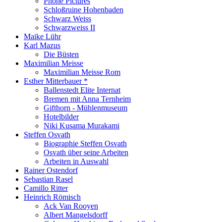
Phone Pictures
Schloßruine Hohenbaden
Schwarz Weiss
Schwarzweiss II
Maike Lühr
Karl Mazus
Die Büsten
Maximilian Meisse
Maximilian Meisse Rom
Esther Mitterbauer *
Ballenstedt Elite Internat
Bremen mit Anna Ternheim
Gifthorn - Mühlenmuseum
Hotelbilder
Niki Kusama Murakami
Steffen Osvath
Biographie Steffen Osvath
Osvath über seine Arbeiten
Arbeiten in Auswahl
Rainer Ostendorf
Sebastian Rasel
Camillo Ritter
Heinrich Römisch
Ack Van Rooyen
Albert Mangelsdorff