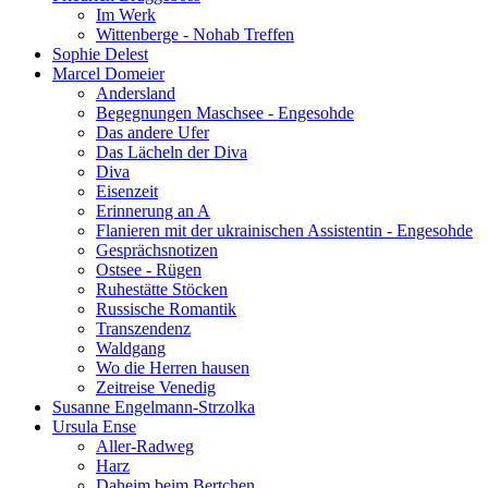
Im Werk
Wittenberge - Nohab Treffen
Sophie Delest
Marcel Domeier
Andersland
Begegnungen Maschsee - Engesohde
Das andere Ufer
Das Lächeln der Diva
Diva
Eisenzeit
Erinnerung an A
Flanieren mit der ukrainischen Assistentin - Engesohde
Gesprächsnotizen
Ostsee - Rügen
Ruhestätte Stöcken
Russische Romantik
Transzendenz
Waldgang
Wo die Herren hausen
Zeitreise Venedig
Susanne Engelmann-Strzolka
Ursula Ense
Aller-Radweg
Harz
Daheim beim Bertchen