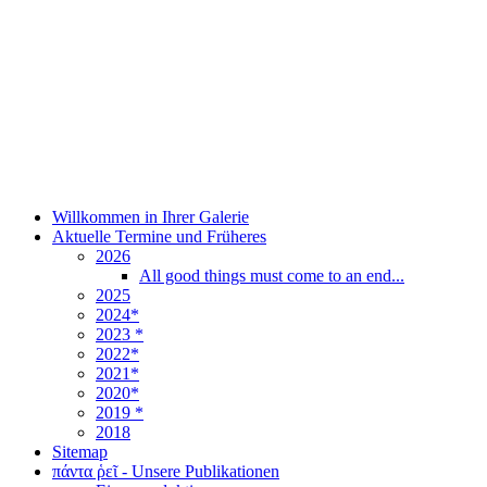
Willkommen in Ihrer Galerie
Aktuelle Termine und Früheres
2026
All good things must come to an end...
2025
2024*
2023 *
2022*
2021*
2020*
2019 *
2018
Sitemap
πάντα ῥεῖ - Unsere Publikationen