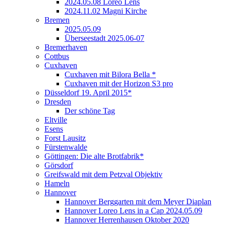
2024.05.08 Loreo Lens
2024.11.02 Magni Kirche
Bremen
2025.05.09
Überseestadt 2025.06-07
Bremerhaven
Cottbus
Cuxhaven
Cuxhaven mit Bilora Bella *
Cuxhaven mit der Horizon S3 pro
Düsseldorf 19. April 2015*
Dresden
Der schöne Tag
Eltville
Esens
Forst Lausitz
Fürstenwalde
Göttingen: Die alte Brotfabrik*
Görsdorf
Greifswald mit dem Petzval Objektiv
Hameln
Hannover
Hannover Berggarten mit dem Meyer Diaplan
Hannover Loreo Lens in a Cap 2024.05.09
Hannover Herrenhausen Oktober 2020