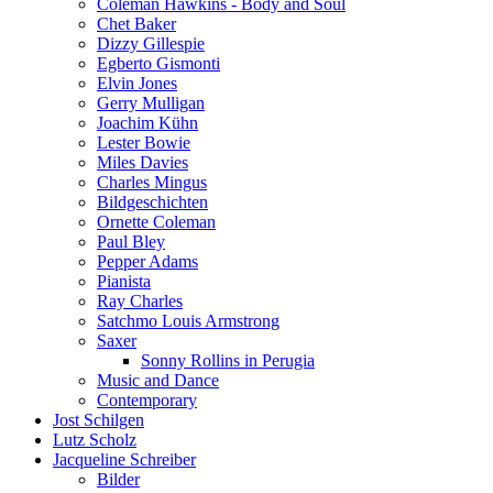
Coleman Hawkins - Body and Soul
Chet Baker
Dizzy Gillespie
Egberto Gismonti
Elvin Jones
Gerry Mulligan
Joachim Kühn
Lester Bowie
Miles Davies
Charles Mingus
Bildgeschichten
Ornette Coleman
Paul Bley
Pepper Adams
Pianista
Ray Charles
Satchmo Louis Armstrong
Saxer
Sonny Rollins in Perugia
Music and Dance
Contemporary
Jost Schilgen
Lutz Scholz
Jacqueline Schreiber
Bilder