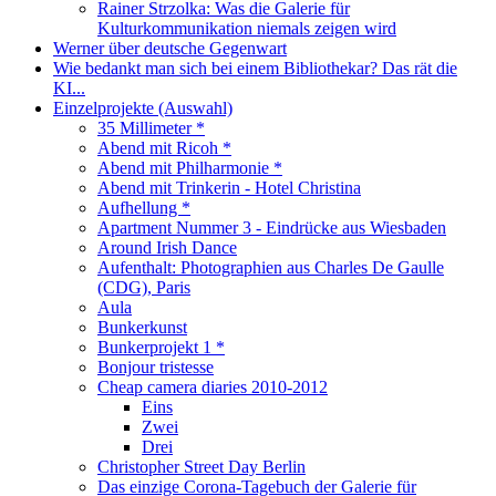
Rainer Strzolka: Was die Galerie für
Kulturkommunikation niemals zeigen wird
Werner über deutsche Gegenwart
Wie bedankt man sich bei einem Bibliothekar? Das rät die
KI...
Einzelprojekte (Auswahl)
35 Millimeter *
Abend mit Ricoh *
Abend mit Philharmonie *
Abend mit Trinkerin - Hotel Christina
Aufhellung *
Apartment Nummer 3 - Eindrücke aus Wiesbaden
Around Irish Dance
Aufenthalt: Photographien aus Charles De Gaulle
(CDG), Paris
Aula
Bunkerkunst
Bunkerprojekt 1 *
Bonjour tristesse
Cheap camera diaries 2010-2012
Eins
Zwei
Drei
Christopher Street Day Berlin
Das einzige Corona-Tagebuch der Galerie für