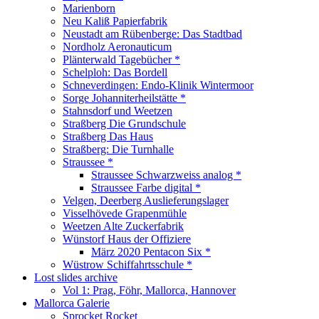
Marienborn
Neu Kaliß Papierfabrik
Neustadt am Rübenberge: Das Stadtbad
Nordholz Aeronauticum
Plänterwald Tagebücher *
Schelploh: Das Bordell
Schneverdingen: Endo-Klinik Wintermoor
Sorge Johanniterheilstätte *
Stahnsdorf und Weetzen
Straßberg Die Grundschule
Straßberg Das Haus
Straßberg: Die Turnhalle
Straussee *
Straussee Schwarzweiss analog *
Straussee Farbe digital *
Velgen, Deerberg Auslieferungslager
Visselhövede Grapenmühle
Weetzen Alte Zuckerfabrik
Wünstorf Haus der Offiziere
März 2020 Pentacon Six *
Wüstrow Schiffahrtsschule *
Lost slides archive
Vol 1: Prag, Föhr, Mallorca, Hannover
Mallorca Galerie
Sprocket Rocket