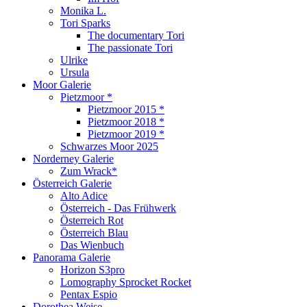
Monika L.
Tori Sparks
The documentary Tori
The passionate Tori
Ulrike
Ursula
Moor Galerie
Pietzmoor *
Pietzmoor 2015 *
Pietzmoor 2018 *
Pietzmoor 2019 *
Schwarzes Moor 2025
Norderney Galerie
Zum Wrack*
Österreich Galerie
Alto Adice
Österreich - Das Frühwerk
Österreich Rot
Österreich Blau
Das Wienbuch
Panorama Galerie
Horizon S3pro
Lomography Sprocket Rocket
Pentax Espio
Dorothea Weise