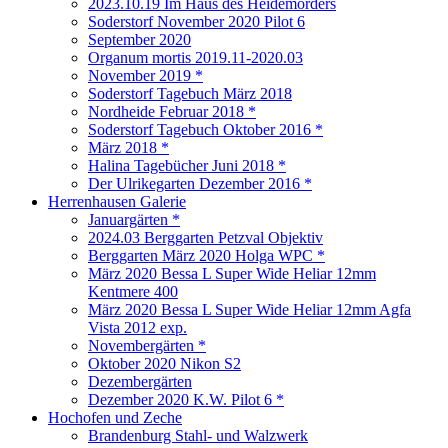
2023.10.19 Im Haus des Heidemörders
Soderstorf November 2020 Pilot 6
September 2020
Organum mortis 2019.11-2020.03
November 2019 *
Soderstorf Tagebuch März 2018
Nordheide Februar 2018 *
Soderstorf Tagebuch Oktober 2016 *
März 2018 *
Halina Tagebücher Juni 2018 *
Der Ulrikegarten Dezember 2016 *
Herrenhausen Galerie
Januargärten *
2024.03 Berggarten Petzval Objektiv
Berggarten März 2020 Holga WPC *
März 2020 Bessa L Super Wide Heliar 12mm
Kentmere 400
März 2020 Bessa L Super Wide Heliar 12mm Agfa
Vista 2012 exp.
Novembergärten *
Oktober 2020 Nikon S2
Dezembergärten
Dezember 2020 K.W. Pilot 6 *
Hochofen und Zeche
Brandenburg Stahl- und Walzwerk