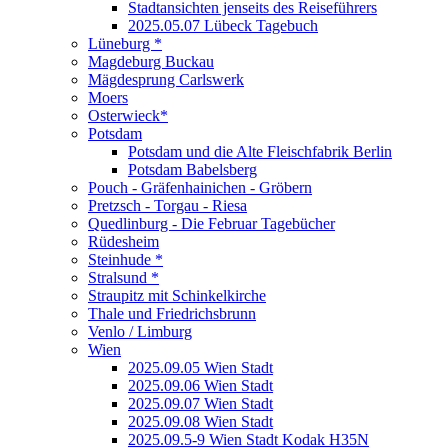
Stadtansichten jenseits des Reiseführers
2025.05.07 Lübeck Tagebuch
Lüneburg *
Magdeburg Buckau
Mägdesprung Carlswerk
Moers
Osterwieck*
Potsdam
Potsdam und die Alte Fleischfabrik Berlin
Potsdam Babelsberg
Pouch - Gräfenhainichen - Gröbern
Pretzsch - Torgau - Riesa
Quedlinburg - Die Februar Tagebücher
Rüdesheim
Steinhude *
Stralsund *
Straupitz mit Schinkelkirche
Thale und Friedrichsbrunn
Venlo / Limburg
Wien
2025.09.05 Wien Stadt
2025.09.06 Wien Stadt
2025.09.07 Wien Stadt
2025.09.08 Wien Stadt
2025.09.5-9 Wien Stadt Kodak H35N