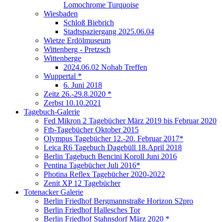
Lomochrome Turquoise
Wiesbaden
Schloß Biebrich
Stadtspaziergang 2025.06.04
Wietze Erdölmuseum
Wittenberg - Pretzsch
Wittenberge
2024.06.02 Nohab Treffen
Wuppertal *
6. Juni 2018
Zeitz 26.-29.8.2020 *
Zerbst 10.10.2021
Tagebuch-Galerie
Fed Mikron 2 Tagebücher März 2019 bis Februar 2020
Ftb-Tagebücher Oktober 2015
Olympus Tagebücher 12.-20. Februar 2017*
Leica R6 Tagebuch Dagebüll 18.April 2018
Berlin Tagebuch Bencini Koroll Juni 2016
Pentina Tagebücher Juli 2016*
Photina Reflex Tagebücher 2020-2022
Zenit XP 12 Tagebücher
Totenacker Galerie
Berlin Friedhof Bergmannstraße Horizon S2pro
Berlin Friedhof Hallesches Tor
Berlin Friedhof Stahnsdorf März 2020 *