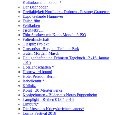
Kulturkommunikation *
Der Dachboden
Dreifaltigkeit Nordholz - Duhnen - Festung Grauerort
Expo Gelände Hannover
Failed film
Fehlfarben
Fischgebrüll
Föhr Storkow mit Kono Monolit 3 ISO
Folienlandschaft
Glaspilz Projekt
Grosspösna Bergbau Technik Park
Guten Morgen, Masch
Heiligenhafen und Fehmarn Tagebuch 12.-16. Januar
2015
Holzlandschaften *
Homeward bound
Hotel Pension Berlin
Isabellentür *
Köllnitz
Kong - 30 Meisterwerke
Kopfgeburten - Bilder aus Noras Puppenheim
Lamplight - Rethen 01.04.2016
Limburg*
Die Linse des Kriegsberichterstatters*
Lumix Festival 2018