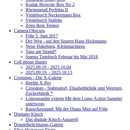
Kodak Brownie Box No 2
Rheinmetall Perfekta II
Vredeborch Neckermann Box
Vredeborch Stafetta
Zeiss Ikon Tengor
Camera Obscura
Föhr 5. Juni 2017
Der Weg - auf den Spuren Hans Hickmanns
Neue Hakeburg, Kleinmachnow
Tanz am Strand*
Smena Tagebuch Februar bis Mai 2018
Cell phone diaries
2025.09.19 - 2025.10.04
2025.09.19. - 2025.10.13
Crossings - Die X-Galerie
Beelitz X-Pro
Crossings - Stahnsdorf, Elisabethklinik und Weetzen,
Zuckerfabrik *
Lomographie extrem Mit dem Lomo Action Sampler
unterwegs
Rauschzustand: Mit der Diana Mini auf Föhr
Digitaler Kitsch
Das digitale Kitsch-Aquarell
Doppelbelichtungs-Galerie
Ellen Hickmann Flotte