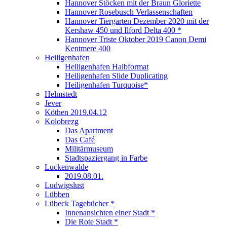
Hannover Stöcken mit der Braun Gloriette
Hannover Rosebusch Verlassenschaften
Hannover Tiergarten Dezember 2020 mit der
Kershaw 450 und Ilford Delta 400 *
Hannover Triste Oktober 2019 Canon Demi
Kentmere 400
Heiligenhafen
Heiligenhafen Halbformat
Heiligenhafen Slide Duplicating
Heiligenhafen Turquoise*
Helmstedt
Jever
Köthen 2019.04.12
Kolobrezg
Das Apartment
Das Café
Militärmuseum
Stadtspaziergang in Farbe
Luckenwalde
2019.08.01.
Ludwigslust
Lübben
Lübeck Tagebücher *
Innenansichten einer Stadt *
Die Rote Stadt *