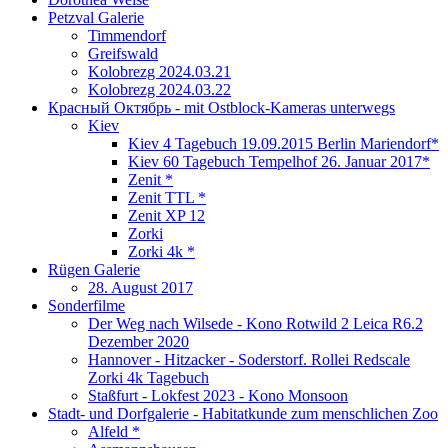
Petzval Galerie
Timmendorf
Greifswald
Kolobrezg 2024.03.21
Kolobrezg 2024.03.22
Красный Октябрь - mit Ostblock-Kameras unterwegs
Kiev
Kiev 4 Tagebuch 19.09.2015 Berlin Mariendorf*
Kiev 60 Tagebuch Tempelhof 26. Januar 2017*
Zenit *
Zenit TTL *
Zenit XP 12
Zorki
Zorki 4k *
Rügen Galerie
28. August 2017
Sonderfilme
Der Weg nach Wilsede - Kono Rotwild 2 Leica R6.2
Dezember 2020
Hannover - Hitzacker - Soderstorf. Rollei Redscale
Zorki 4k Tagebuch
Staßfurt - Lokfest 2023 - Kono Monsoon
Stadt- und Dorfgalerie - Habitatkunde zum menschlichen Zoo
Alfeld *