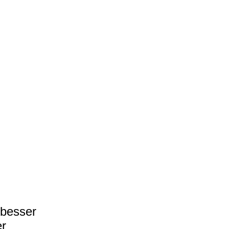
 besser
er